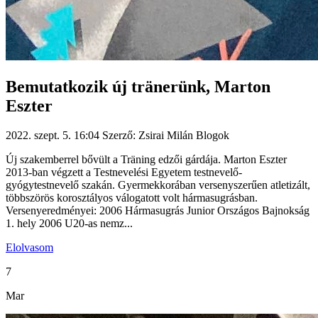
Bemutatkozik új tränerünk, Marton
Eszter
2022. szept. 5. 16:04
Szerző: Zsirai Milán
Blogok
Új szakemberrel bővült a Träning edzői gárdája. Marton Eszter
2013-ban végzett a Testnevelési Egyetem testnevelő-
gyógytestnevelő szakán. Gyermekkorában versenyszerűen atletizált,
többszörös korosztályos válogatott volt hármasugrásban.
Versenyeredményei: 2006 Hármasugrás Junior Országos Bajnokság
1. hely 2006 U20-as nemz...
Elolvasom
7
Mar