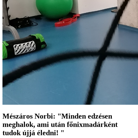
Mészáros Norbi: "Minden edzésen
meghalok, ami után főnixmadárként
tudok újjá éledni! "