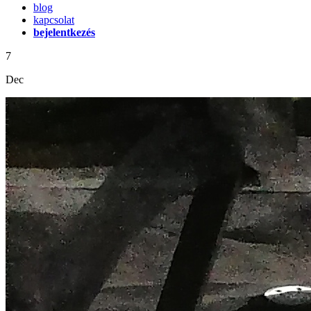
blog
kapcsolat
bejelentkezés
7
Dec