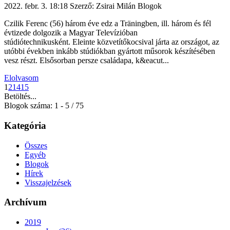
2022. febr. 3. 18:18
Szerző: Zsirai Milán
Blogok
Czilik Ferenc (56) három éve edz a Träningben, ill. három és fél
évtizede dolgozik a Magyar Televízióban
stúdiótechnikusként. Eleinte közvetítőkocsival járta az országot, az
utóbbi években inkább stúdiókban gyártott műsorok készítésében
vesz részt. Elsősorban persze családapa, k&eacut...
Elolvasom
1
2
14
15
Betöltés...
Blogok száma: 1 - 5 / 75
Kategória
Összes
Egyéb
Blogok
Hírek
Visszajelzések
Archívum
2019