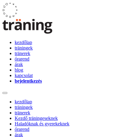
kezdőlap
träningek
tränerek
órarend
árak
blog
kapcsolat
bejelentkezés
kezdőlap
träningek
tränerek
Kezdő träningeseknek
Haladóknak és gyerekeknek
órarend
árak