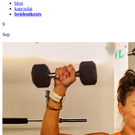
blog
kapcsolat
bejelentkezés
9
Sep