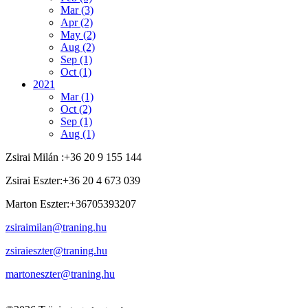
Mar (3)
Apr (2)
May (2)
Aug (2)
Sep (1)
Oct (1)
2021
Mar (1)
Oct (2)
Sep (1)
Aug (1)
Zsirai Milán
:
+36 20 9 155 144
Zsirai Eszter
:
+36 20 4 673 039
Marton Eszter
:
+36705393207
zsiraimilan@traning.hu
zsiraieszter@traning.hu
martoneszter@traning.hu