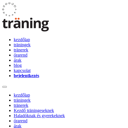
kezdőlap
träningek
tränerek
órarend
árak
blog
kapcsolat
bejelentkezés
kezdőlap
träningek
tränerek
Kezdő träningeseknek
Haladóknak és gyerekeknek
órarend
árak