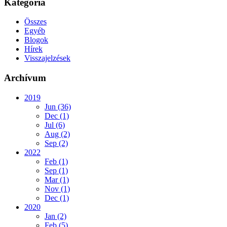
Kategória
Összes
Egyéb
Blogok
Hírek
Visszajelzések
Archívum
2019
Jun (36)
Dec (1)
Jul (6)
Aug (2)
Sep (2)
2022
Feb (1)
Sep (1)
Mar (1)
Nov (1)
Dec (1)
2020
Jan (2)
Feb (5)