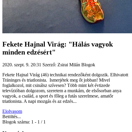
Fekete Hajnal Virág: "Hálás vagyok
minden edzésért"
2020. szept. 9. 20:31
Szerző: Zsirai Milán
Blogok
Fekete Hajnal Virág (46) technikai rendezőként dolgozik. Elhivatott
Träninges és triatlonista. Ismerjétek meg őt jobban! Mivel
foglalkozol, mit csinálsz szívesen? Több mint két évtizede
televízióban dolgozom, szeretem a munkám, de elsősorban anya
vagyok, a család, a sport és főleg a futás szerelmese, amatőr
triatlonista. A napi mozgás és az edzés...
Elolvasom
Betöltés...
Blogok száma: 1 - 1 / 1