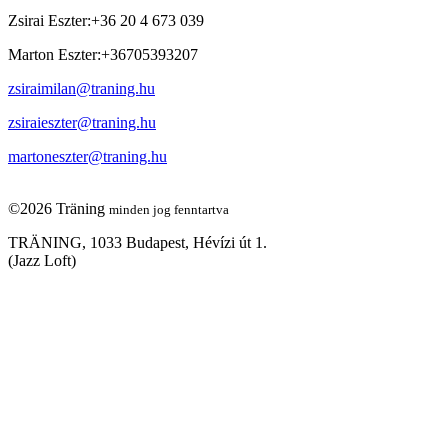
Zsirai Eszter
:
+36 20 4 673 039
Marton Eszter
:
+36705393207
zsiraimilan@traning.hu
zsiraieszter@traning.hu
martoneszter@traning.hu
©2026 Träning
minden jog fenntartva
TRÄNING, 1033 Budapest, Hévízi út 1.
(Jazz Loft)