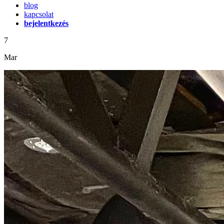
blog
kapcsolat
bejelentkezés
7
Mar