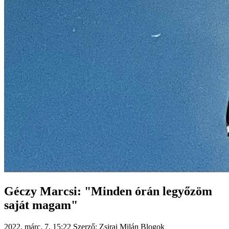
Géczy Marcsi: "Minden órán legyőzöm
saját magam"
2022. márc. 7. 15:22
Szerző: Zsirai Milán
Blogok