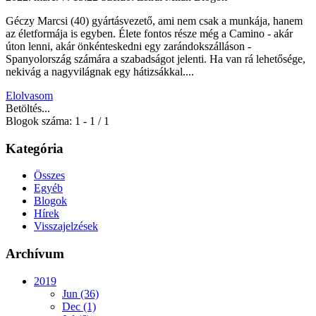
Géczy Marcsi (40) gyártásvezető, ami nem csak a munkája, hanem
az életformája is egyben. Élete fontos része még a Camino - akár
úton lenni, akár önkénteskedni egy zarándokszálláson -
Spanyolország számára a szabadságot jelenti. Ha van rá lehetősége,
nekivág a nagyvilágnak egy hátizsákkal....
Elolvasom
Betöltés...
Blogok száma: 1 - 1 / 1
Kategória
Összes
Egyéb
Blogok
Hírek
Visszajelzések
Archívum
2019
Jun (36)
Dec (1)