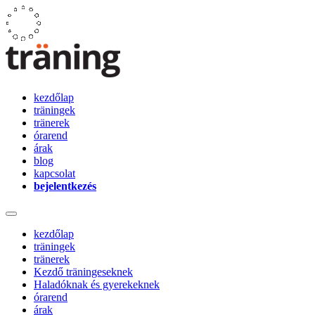
kezdőlap
träningek
tränerek
órarend
árak
blog
kapcsolat
bejelentkezés
kezdőlap
träningek
tränerek
Kezdő träningeseknek
Haladóknak és gyerekeknek
órarend
árak