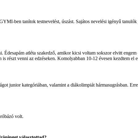
GYMI-ben tanítok testnevelést, úszást. Sajátos nevelési igényű tanulók 
Édesapám atléta szakedző, amikor kicsi voltam sokszor elvitt engem és
 is részt venni az edzéseken. Komolyabban 10-12 évesen kezdtem el e
ságot junior kategóriában, valamint a diákolimpiát hármasugrásban. E
róbázó volt.
räninget választottad?