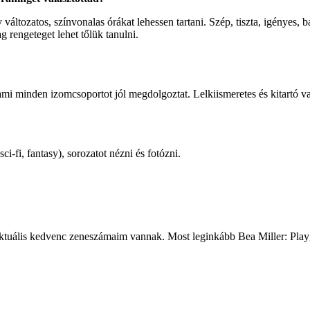
változatos, színvonalas órákat lehessen tartani. Szép, tiszta, igényes,
ag rengeteget lehet tőlük tanulni.
, ami minden izomcsoportot jól megdolgoztat. Lelkiismeretes és kitartó 
ci-fi, fantasy), sorozatot nézni és fotózni.
tuális kedvenc zeneszámaim vannak. Most leginkább Bea Miller: Play