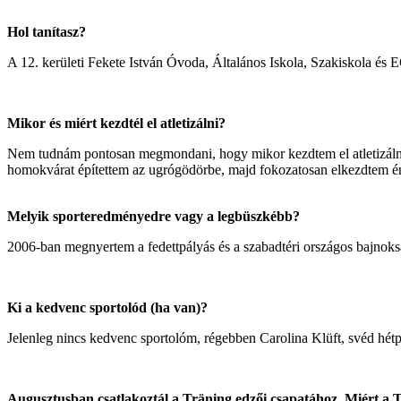
Hol tanítasz?
A 12. kerületi Fekete István Óvoda, Általános Iskola, Szakiskola és E
Mikor és miért kezdtél el atletizálni?
Nem tudnám pontosan megmondani, hogy mikor kezdtem el atletizálni. 
homokvárat építettem az ugrógödörbe, majd fokozatosan elkezdtem én
Melyik sporteredményedre vagy a legbüszkébb?
2006-ban megnyertem a fedettpályás és a szabadtéri országos bajnok
Ki a kedvenc sportolód (ha van)?
Jelenleg nincs kedvenc sportolóm, régebben Carolina Klüft, svéd hétp
Augusztusban csatlakoztál a Träning edzői csapatához. Miért a T