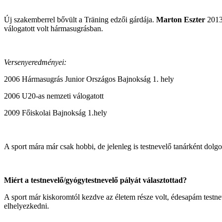
Új szakemberrel bővült a Träning edzői gárdája.
Marton Eszter
2013
válogatott volt hármasugrásban.
Versenyeredményei:
2006 Hármasugrás Junior Országos Bajnokság 1. hely
2006 U20-as nemzeti válogatott
2009 Főiskolai Bajnokság 1.hely
A sport mára már csak hobbi, de jelenleg is testnevelő tanárként dolg
Miért a testnevelő/gyógytestnevelő pályát választottad?
A sport már kiskoromtól kezdve az életem része volt, édesapám testnev
elhelyezkedni.