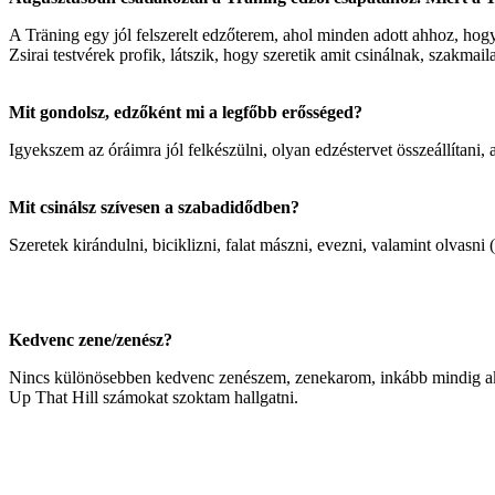
A Träning egy jól felszerelt edzőterem, ahol minden adott ahhoz, hogy 
Zsirai testvérek profik, látszik, hogy szeretik amit csinálnak, szakmail
Mit gondolsz, edzőként mi a legfőbb erősséged?
Igyekszem az óráimra jól felkészülni, olyan edzéstervet összeállítani
Mit csinálsz szívesen a szabadidődben?
Szeretek kirándulni, biciklizni, falat mászni, evezni, valamint olvasni (s
Kedvenc zene/zenész?
Nincs különösebben kedvenc zenészem, zenekarom, inkább mindig ak
Up That Hill számokat szoktam hallgatni.