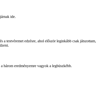
járnak ide.
 a testvéremet edzésre, ahol először leginkább csak játszottam,
dzeni.
rre a három eredményemre vagyok a legbüszkébb.