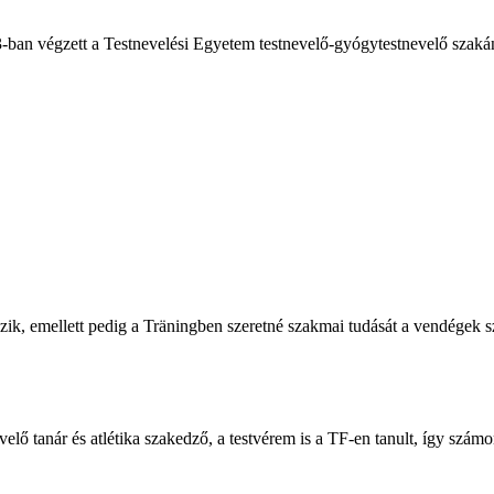
-ban végzett a Testnevelési Egyetem testnevelő-gyógytestnevelő szaká
ozik, emellett pedig a Träningben szeretné szakmai tudását a vendégek 
elő tanár és atlétika szakedző, a testvérem is a TF-en tanult, így számo