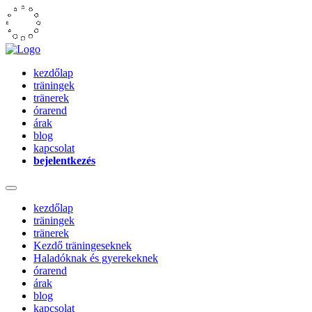
kezdőlap
träningek
tränerek
órarend
árak
blog
kapcsolat
bejelentkezés
kezdőlap
träningek
tränerek
Kezdő träningeseknek
Haladóknak és gyerekeknek
órarend
árak
blog
kapcsolat