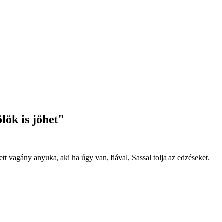
lök is jöhet"
tt vagány anyuka, aki ha úgy van, fiával, Sassal tolja az edzéseket.