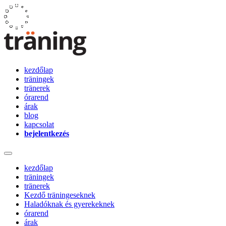
kezdőlap
träningek
tränerek
órarend
árak
blog
kapcsolat
bejelentkezés
kezdőlap
träningek
tränerek
Kezdő träningeseknek
Haladóknak és gyerekeknek
órarend
árak