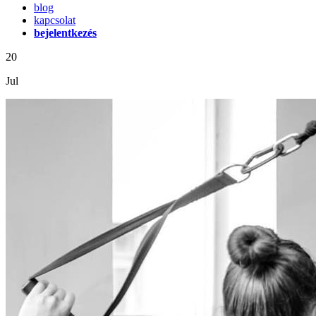
blog
kapcsolat
bejelentkezés
20
Jul