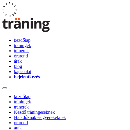
kezdőlap
träningek
tränerek
órarend
árak
blog
kapcsolat
bejelentkezés
kezdőlap
träningek
tränerek
Kezdő träningeseknek
Haladóknak és gyerekeknek
órarend
árak