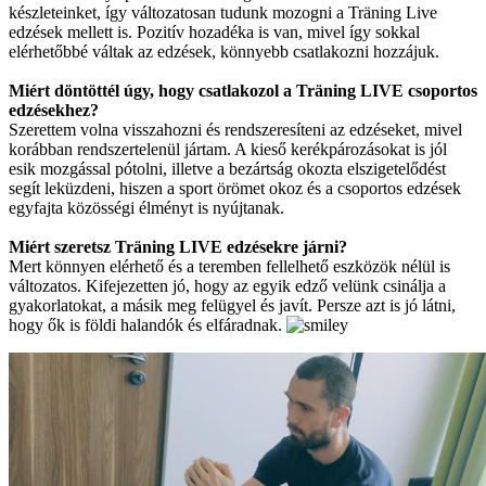
készleteinket, így változatosan tudunk mozogni a Träning Live
edzések mellett is. Pozitív hozadéka is van, mivel így sokkal
elérhetőbbé váltak az edzések, könnyebb csatlakozni hozzájuk.
Miért döntöttél úgy, hogy csatlakozol a Träning LIVE csoportos
edzésekhez?
Szerettem volna visszahozni és rendszeresíteni az edzéseket, mivel
korábban rendszertelenül jártam. A kieső kerékpározásokat is jól
esik mozgással pótolni, illetve a bezártság okozta elszigetelődést
segít leküzdeni, hiszen a sport örömet okoz és a csoportos edzések
egyfajta közösségi élményt is nyújtanak.
Miért szeretsz Träning LIVE edzésekre járni?
Mert könnyen elérhető és a teremben fellelhető eszközök nélül is
változatos. Kifejezetten jó, hogy az egyik edző velünk csinálja a
gyakorlatokat, a másik meg felügyel és javít. Persze azt is jó látni,
hogy ők is földi halandók és elfáradnak.