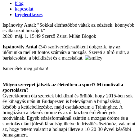
blog
kapcsolat
bejelentkezés
Ispánovity Antal: "Sokkal elérhetőbbé váltak az edzések, könnyebb
csatlakozni hozzájuk"
2020. máj. 1. 15:49
Szerző Zsirai Milán
Blogok
Ispánovity Antal
(34) szoftverfejlesztőként dolgozik, így az
ülőmunka mellett fontos számára a mozgás. Szereti a túró rudit, a
barkácsolást, a biciklizést és a macskákat.
Ismerjétek meg jobban!
Milyen szerepet játszik az életedben a sport? Mi motivál a
sportolásra?
Gyerekkorom óta szeretek biciklizni és örülök, hogy 2015-ben sok
év kihagyás után itt Budapesten is belevágtam a bringázásba,
később a kettlebellezésbe, majd csatlakoztam a Träninghez. A
bringázásra a tekerés öröme és az út közben érő élmények
motiválnak. Egyéb edzésformáknál szintén a mozgás öröme és a
sportolás utáni jóleső fáradtság illetve felfrissülés ösztönöz, valamint
az, hogy tettem valamit a holnapi illetve a 10-20-30 évvel későbbi
önmagamért.